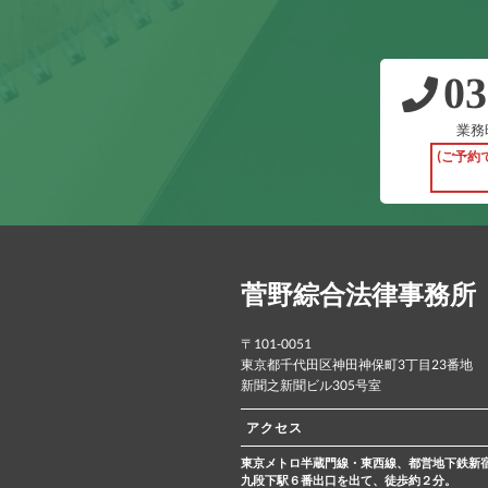
03
業務時
(ご予約
菅野綜合法律事務所
〒101-0051
東京都千代田区神田神保町3丁目23番地
新聞之新聞ビル305号室
アクセス
東京メトロ半蔵門線・東西線、都営地下鉄新
九段下駅６番出口を出て、徒歩約２分。