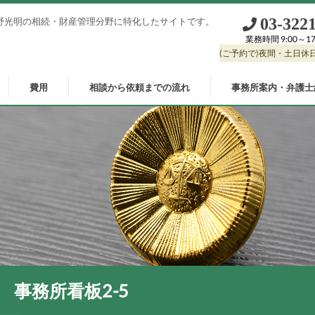
03‐322
士菅野光明の相続・財産管理分野に特化したサイトです。
業務時間 9:00～17
(ご予約で)夜間・土日休
相談から依頼までの流れ
事務所案内・弁護士
費用
事務所看板2-5