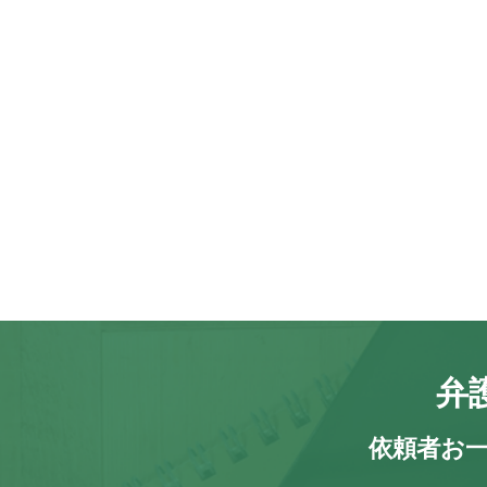
弁
依頼者お