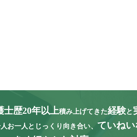
護士歴20年以上
経験
積み上げてきた
と
ていねい
一人お一人とじっくり向き合い、