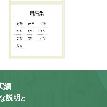
用語集
あ行
か行
さ行
た行
な行
は行
ま行
や行
ら行
わ行
実績
な説明
と