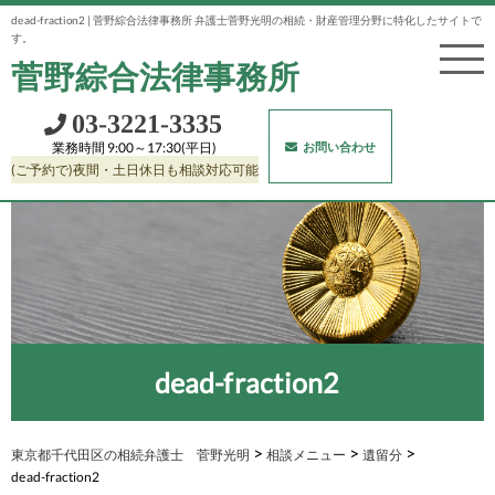
dead-fraction2 | 菅野綜合法律事務所 弁護士菅野光明の相続・財産管理分野に特化したサイトで
す。
菅野綜合法律事務所
03‐3221‐3335
お問い合わせ
業務時間 9:00～17:30(平日)
(ご予約で)夜間・土日休日も相談対応可能
dead-fraction2
>
>
>
東京都千代田区の相続弁護士 菅野光明
相談メニュー
遺留分
dead-fraction2