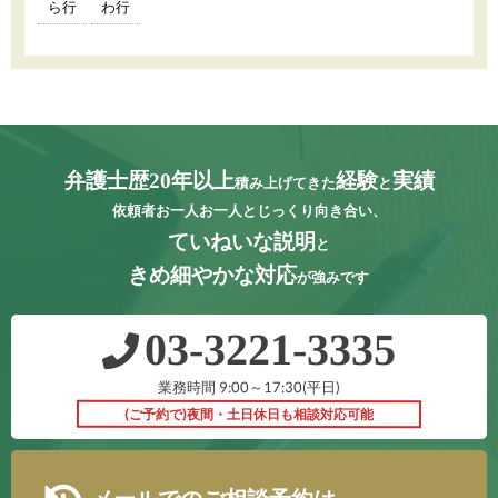
ら行
わ行
弁護士歴20年以上
経験
実績
積み上げてきた
と
依頼者お一人お一人とじっくり向き合い、
ていねいな説明
と
きめ細やかな対応
が強みです
03‐3221‐3335
業務時間 9:00～17:30(平日)
(ご予約で)夜間・土日休日も相談対応可能