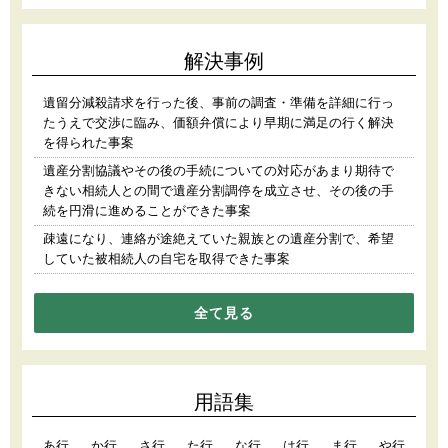
解決事例
遺留分減殺請求を行った後、事前の調査・準備を詳細に行っ
たうえで交渉に臨み、価額弁償により早期に満足の行く解決
を得られた事案
遺産分割協議やその後の手続についての対応があまり期待で
きない相続人との間で遺産分割調停を成立させ、その後の手
続を円滑に進めることができた事案
疎遠になり、連絡が途絶えていた親族との遺産分割で、希望
していた被相続人の自宅を取得できた事案
全て見る
用語集
あ行
か行
さ行
た行
な行
は行
ま行
や行