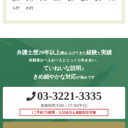
ら行
わ行
弁護士歴20年以上
経験
実績
積み上げてきた
と
依頼者お一人お一人とじっくり向き合い、
ていねいな説明
と
きめ細やかな対応
が強みです
03‐3221‐3335
業務時間 9:00～17:30(平日)
(ご予約で)夜間・土日休日も相談対応可能