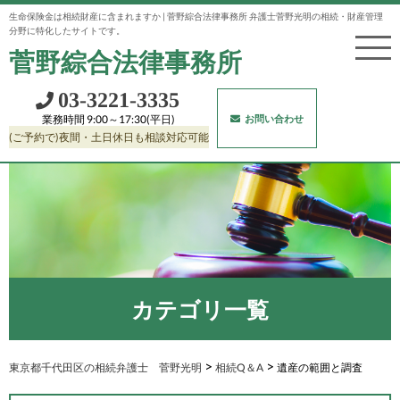
生命保険金は相続財産に含まれますか | 菅野綜合法律事務所 弁護士菅野光明の相続・財産管理
分野に特化したサイトです。
菅野綜合法律事務所
03‐3221‐3335
お問い合わせ
業務時間 9:00～17:30(平日)
(ご予約で)夜間・土日休日も相談対応可能
カテゴリ一覧
>
>
東京都千代田区の相続弁護士 菅野光明
遺産の範囲と調査
相続Q＆A