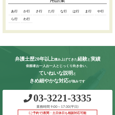
あ行
か行
さ行
た行
な行
は行
ま行
や行
ら行
わ行
弁護士歴20年以上
経験
実績
積み上げてきた
と
依頼者お一人お一人とじっくり向き合い、
ていねいな説明
と
きめ細やかな対応
が強みです
03‐3221‐3335
業務時間 9:00～17:30(平日)
(ご予約で)夜間・土日休日も相談対応可能