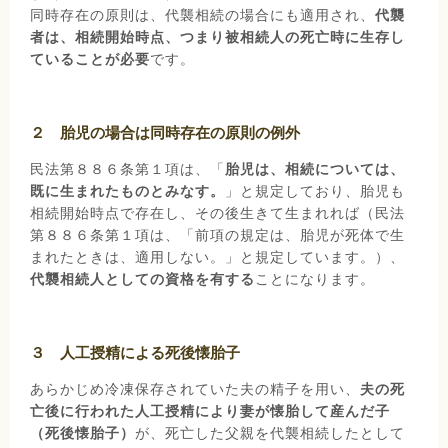
同時存在の原則は、代襲相続の場合にも適用され、
代襲
者は、相続開始時点、つまり被相続人の死亡時に生存し
ていることが必要
です。
２ 胎児の場合は同時存在の原則の例外
民法第８８６条第１項は、「
胎児は、相続については、
既に生まれたものとみなす。
」と規定しており、胎児も
相続開始時点で存在し、その後生きて生まれれば（民法
第８８６条第１項は、「前項の規定は、胎児が死体で生
まれたときは、適用しない。」と規定しています。）、
代襲相続人としての資格を有する
ことになります。
３ 人工授精による死後懐胎子
あらかじめ冷凍保存されていた夫の精子を用い、
夫の死
亡後に行われた人工授精により妻が懐胎して産んだ子
（死後懐胎子）
が、死亡した父親を代襲相続したとして