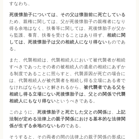
すなわち、
死後懐胎子については、その父は懐胎前に死亡している
ため、親権に関しては、父が死後懐胎子の親権者になり
得る余地はなく、扶養等に関しては、死後懐胎子が父か
ら監護、養育、扶養を受けることはあり得ず、
相続に関
しては、死後懐胎子は父の相続人になり得ない
ものであ
る。
また、代襲相続は、代襲相続人において被代襲者が相続
すべきであったその者の被相続人の遺産の相続にあずか
る制度であることに照らすと、代襲原因が死亡の場合に
は、代襲相続人が被代襲者を相続し得る立場にある者で
なければならないと解されるから、
被代襲者である父を
相続し得る立場にない死後懐胎子は、父との関係で代襲
相続人にもなり得ない
というべきである。
このように、
死後懐胎子と死亡した父との関係
は、
上記
法制が定める法律上の親子関係における基本的な法律関
係が生ずる余地のないもの
である。
そうすると、その両者の間の法律上の親子関係の形成に