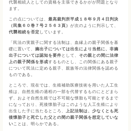
代襲相続人としての資格を主張できるかがが問題となり
ます。
この点については、
最高裁判所平成１８年９月４日判決
（民集６０巻７号２５６３頁）
が次のように判示して、
代襲相続を否定
しています。
「民法の実親子に関する法制は、血縁上の親子関係を基
礎に置いて、
嫡出子については出生により当然に、非嫡
出子については認知を要件
として、
その親との間に法律
上の親子関係を形成
するものとし、この関係にある親子
について民法に定める親子、親族等の法律関係を認める
ものである。
ところで、現在では、生殖補助医療技術を用いた人工生
殖は、自然生殖の過程の一部を代替するものにとどまら
ず、およそ自然生殖では不可能な懐胎も可能とするまで
になっており、死後懐胎子はこのような人工生殖により
出生した子に当たるところ、
上記法制は、少なくとも死
後懐胎子と死亡した父との間の親子関係を想定していな
い
ことは、明らかである。