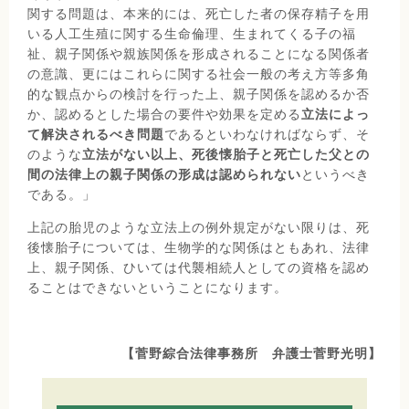
関する問題は、本来的には、死亡した者の保存精子を用
いる人工生殖に関する生命倫理、生まれてくる子の福
祉、親子関係や親族関係を形成されることになる関係者
の意識、更にはこれらに関する社会一般の考え方等多角
的な観点からの検討を行った上、親子関係を認めるか否
か、認めるとした場合の要件や効果を定める
立法によっ
て解決されるべき問題
であるといわなければならず、そ
のような
立法がない以上、死後懐胎子と死亡した父との
間の法律上の親子関係の形成は認められない
というべき
である。」
上記の胎児のような立法上の例外規定がない限りは、死
後懐胎子については、生物学的な関係はともあれ、法律
上、親子関係、ひいては代襲相続人としての資格を認め
ることはできないということになります。
【菅野綜合法律事務所 弁護士菅野光明】