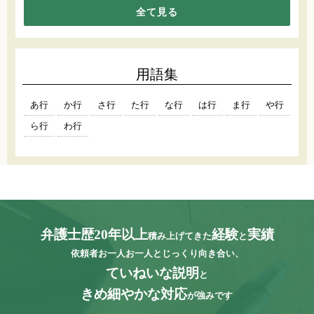
全て見る
用語集
あ行
か行
さ行
た行
な行
は行
ま行
や行
ら行
わ行
弁護士歴20年以上
経験
実績
積み上げてきた
と
依頼者お一人お一人とじっくり向き合い、
ていねいな説明
と
きめ細やかな対応
が強みです