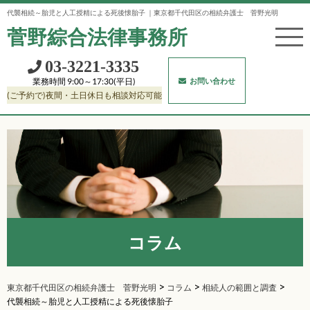
代襲相続～胎児と人工授精による死後懐胎子 ｜東京都千代田区の相続弁護士 菅野光明
菅野綜合法律事務所
03‐3221‐3335
お問い合わせ
業務時間 9:00～17:30(平日)
(ご予約で)夜間・土日休日も相談対応可能
コラム
>
>
>
東京都千代田区の相続弁護士 菅野光明
相続人の範囲と調査
コラム
代襲相続～胎児と人工授精による死後懐胎子