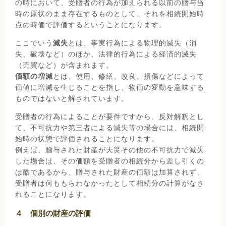
の時において、受贈者の行為が加えられる以前の贈与当
時の原状のまま存在するものとして、それを相続開始時
点の時価で評価するということになります。
ここでいう
滅失
とは、事実行為による物理的滅失（消
失、破壊など）のほか、法律的行為による経済的滅失
（売買など）が含まれます。
価額の増減
とは、使用、修繕、改良、損傷などによって
価値に増減を生じることを指し、物価の変動を意味する
ものではないと解されています。
受贈者の行為によることが要件ですから、反対解釈とし
て、不可抗力や第三者による滅失等の場合には、相続開
始時の状態で評価されることになります。
例えば、贈与された財産が天災その他の不可抗力で滅失
した場合は、その価額を受贈者の相続分から差し引くの
は酷であるから、贈与された財産の価額は加算されず、
受贈者は何ももらわなかったとして相続分の計算がなさ
れることになります。
４ 個別の財産の評価