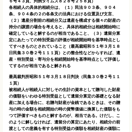
６号４３頁、判例タイムズ８２８号２５８頁）
各相続人の具体的相続分は、（１）民法９０３条、９０４
条、９０４条の２の各条文の法典における位置及び文言、
（２）遺産分割前の相続分又は遺産を構成する個々の財産の
持分の譲渡の場合を考えると、具体的相続分は相続開始時に
確定していると解するのが相当であること、（３）遺留分算
定にあたっての特別受益の評価が相続開始時を基準時点とし
てすべきものとされていること（最高裁昭和５１年３月１８
日民集３０巻２号１１１頁）との整合性などからすれば、遺
産・特別受益・寄与分を相続開始時を基準時点として評価し
てするのが相当であると解される
最高裁判所昭和５１年３月１８日判決（民集３０巻２号１１
１頁）
被相続人が相続人に対しその生計の資本として贈与した財産
の価額をいわゆる特別受益として遺留分算定の基礎となる財
産に加える場合に、右贈与財産が金銭であるときは、その贈
与の時の金額を相続開始の時の貨幣価値に換算した価額をも
つて評価すべきものと解するのが、相当である。けだし、こ
のように解しなければ、遺留分の算定にあたり、相続分の前
渡としての意義を有する特別受益の価額を相続財産の価額に