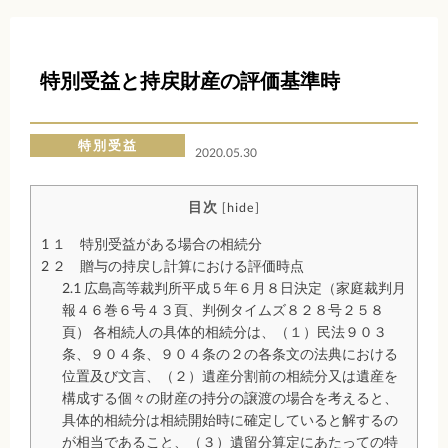
特別受益と持戻財産の評価基準時
特別受益
2020.05.30
目次
[
hide
]
1
１ 特別受益がある場合の相続分
2
２ 贈与の持戻し計算における評価時点
2.1
広島高等裁判所平成５年６月８日決定（家庭裁判月
報４６巻６号４３頁、判例タイムズ８２８号２５８
頁） 各相続人の具体的相続分は、（１）民法９０３
条、９０４条、９０４条の２の各条文の法典における
位置及び文言、（２）遺産分割前の相続分又は遺産を
構成する個々の財産の持分の譲渡の場合を考えると、
具体的相続分は相続開始時に確定していると解するの
が相当であること、（３）遺留分算定にあたっての特