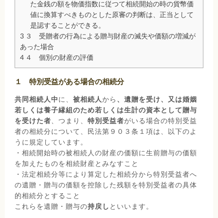
た金銭の額を物価指数に従つて相続開始の時の貨幣価
値に換算すべきものとした原審の判断は、正当として
是認することができる。
3
３ 受贈者の行為による贈与財産の滅失や価額の増減が
あった場合
4
４ 個別の財産の評価
１ 特別受益がある場合の相続分
共同相続人中
に、
被相続人
から
、遺贈を受け、又は婚姻
若しくは養子縁組のため若しくは生計の資本として贈与
を受けた者
、つまり、
特別受益者
がいる場合の特別受益
者の相続分について、民法第９０３条１項は、以下のよ
うに規定しています。
・相続開始時の被相続人の財産の価額に生前贈与の価額
を加えたものを相続財産とみなすこと
・法定相続分等により算定した相続分から特別受益者へ
の遺贈・贈与の価額を控除した残額を特別受益者の具体
的相続分とすること
これらを遺贈・贈与の
持戻し
といいます。