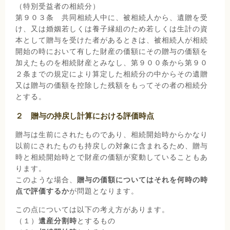
（特別受益者の相続分）
第９０３条 共同相続人中に、被相続人から、遺贈を受
け、又は婚姻若しくは養子縁組のため若しくは生計の資
本として贈与を受けた者があるときは、被相続人が相続
開始の時において有した財産の価額にその贈与の価額を
加えたものを相続財産とみなし、第９００条から第９０
２条までの規定により算定した相続分の中からその遺贈
又は贈与の価額を控除した残額をもってその者の相続分
とする。
２ 贈与の持戻し計算における評価時点
贈与は生前にされたものであり、相続開始時からかなり
以前にされたものも持戻しの対象に含まれるため、贈与
時と相続開始時とで財産の価額が変動していることもあ
ります。
このような場合、
贈与の価額についてはそれを何時の時
点で評価するか
が問題となります。
この点については以下の考え方があります。
（１）
遺産分割時
とするもの