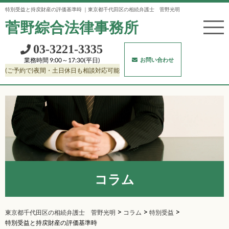
特別受益と持戻財産の評価基準時 ｜東京都千代田区の相続弁護士 菅野光明
菅野綜合法律事務所
03‐3221‐3335
お問い合わせ
業務時間 9:00～17:30(平日)
(ご予約で)夜間・土日休日も相談対応可能
コラム
>
>
>
東京都千代田区の相続弁護士 菅野光明
特別受益
コラム
特別受益と持戻財産の評価基準時