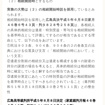
（２）
相続開始時
とするもの
実務の大勢は（２）の相続開始時説を採用
しているとみ
られます。
相続開始時説を採用した
広島高決平成５年６月８日家月
４６巻６号４３頁・判タ８２８号２５８頁
は、各相続人
の具体的相続分は遺産・特別受益・寄与分を相続開始時
を基準時点として評価してするのが相当であるとする理
由として、以下の点をあげています。
①民法９０３条、９０４条、９０４条の２の各条文の法
典における位置及び文言（「相続開始の時において」と
いう文言）
②遺産分割前の相続分又は遺産を構成する個々の財産の
持分の譲渡の場合を考えると、具体的相続分は相続開始
時に確定していると解するのが相当であること
③遺留分算定にあたっての特別受益の評価が相続開始時
を基準時点としてすべきものとされていること（最判昭
和５１年３月１８日民集３０巻２号１１１頁）との整合
性
広島高等裁判所平成５年６月８日決定（家庭裁判月報４６巻