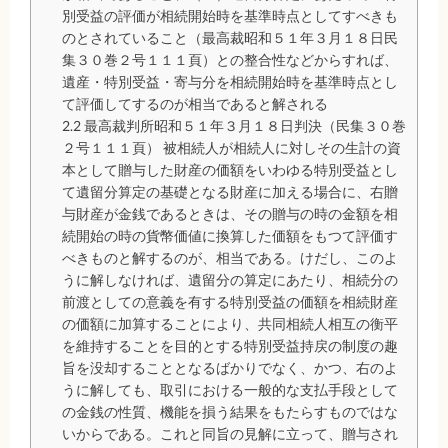
別受益の評価が相続開始時を基準時点としてすべきも
のとされていること（最高裁昭和５１年３月１８日民
集３０巻２号１１１頁）との整合性などからすれば、
遺産・特別受益・寄与分を相続開始時を基準時点とし
て評価してするのが相当であると解される
2.2
最高裁判所昭和５１年３月１８日判決（民集３０巻
２号１１１頁） 被相続人が相続人に対しその生計の資
本として贈与した財産の価額をいわゆる特別受益とし
て遺留分算定の基礎となる財産に加える場合に、右贈
与財産が金銭であるときは、その贈与の時の金額を相
続開始の時の貨幣価値に換算した価額をもつて評価す
べきものと解するのが、相当である。けだし、このよ
うに解しなければ、遺留分の算定にあたり、相続分の
前渡としての意義を有する特別受益の価額を相続財産
の価額に加算することにより、共同相続人相互の衡平
を維持することを目的とする特別受益持戻の制度の趣
旨を没却することとなるばかりでなく、かつ、右のよ
うに解しても、取引における一般的な支払手段として
の金銭の性質、機能を損う結果をもたらすものではな
いからである。これと同旨の見解に立って、贈与され