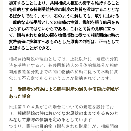
加算することにより、共同相続人相互の衡平を維持すること
を目的とする特別受益持戻の制度の趣旨を没却することとな
るばかりでなく、かつ、右のように解しても、取引における
一般的な支払手段としての金銭の性質、機能を損う結果をも
たらすものではないからである。これと同旨の見解に立っ
て、贈与された金銭の額を物価指数に従つて相続開始の時の
貨幣価値に換算すべきものとした原審の判断は、正当として
是認することができる。
相続開始時説の理由としては、上記以外に、遺産の分割
時を基準とすると、各共同相続人の具体的相続分が相続
開始後遺産分割までの間に物価の変動に従って不断に変
化して不安定であるということが指摘されています。
３ 受贈者の行為による贈与財産の滅失や価額の増減が
あった場合
民法第９０４条がこの場合についての規定を設けてお
り、
相続開始の時においてなお原状のままであるものと
みなして贈与の価額を定める
としています。
つまり、贈与の目的物（贈与された財産）が、相続開始