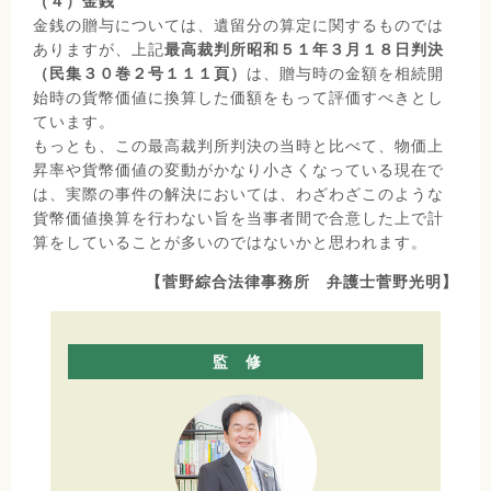
（４）金銭
金銭の贈与については、遺留分の算定に関するものでは
ありますが、上記
最高裁判所昭和５１年３月１８日判決
（民集３０巻２号１１１頁）
は、贈与時の金額を相続開
始時の貨幣価値に換算した価額をもって評価すべきとし
ています。
もっとも、この最高裁判所判決の当時と比べて、物価上
昇率や貨幣価値の変動がかなり小さくなっている現在で
は、実際の事件の解決においては、わざわざこのような
貨幣価値換算を行わない旨を当事者間で合意した上で計
算をしていることが多いのではないかと思われます。
【菅野綜合法律事務所 弁護士菅野光明】
監修