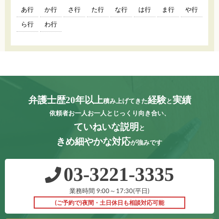
あ行
か行
さ行
た行
な行
は行
ま行
や行
ら行
わ行
弁護士歴20年以上
経験
実績
積み上げてきた
と
依頼者お一人お一人とじっくり向き合い、
ていねいな説明
と
きめ細やかな対応
が強みです
03‐3221‐3335
業務時間 9:00～17:30(平日)
(ご予約で)夜間・土日休日も相談対応可能