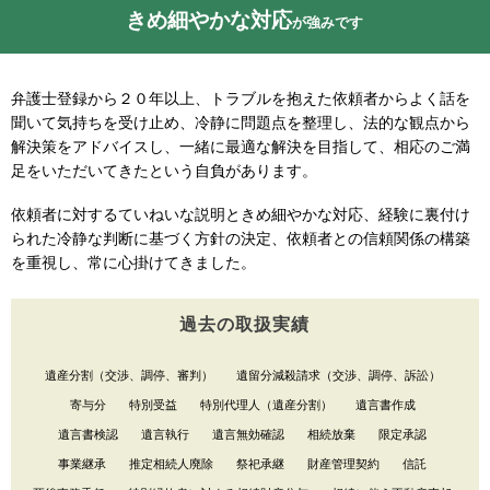
きめ細やかな対応
が強みです
弁護士登録から２０年以上、トラブルを抱えた依頼者からよく話を
聞いて気持ちを受け止め、冷静に問題点を整理し、法的な観点から
解決策をアドバイスし、一緒に最適な解決を目指して、相応のご満
足をいただいてきたという自負があります。
依頼者に対するていねいな説明ときめ細やかな対応、経験に裏付け
られた冷静な判断に基づく方針の決定、依頼者との信頼関係の構築
を重視し、常に心掛けてきました。
過去の取扱実績
遺留分減殺請求（交渉、調停、訴訟）
遺産分割（交渉、調停、審判）
特別代理人（遺産分割）
遺言書作成
特別受益
寄与分
遺言無効確認
遺言書検認
遺言執行
相続放棄
限定承認
推定相続人廃除
財産管理契約
事業継承
祭祀承継
信託