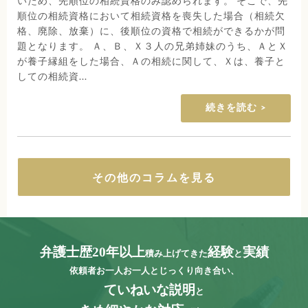
いため、先順位の相続資格のみ認められます。 そこで、先
順位の相続資格において相続資格を喪失した場合（相続欠
格、廃除、放棄）に、後順位の資格で相続ができるかが問
題となります。 Ａ、Ｂ、Ｘ３人の兄弟姉妹のうち、ＡとＸ
が養子縁組をした場合、Ａの相続に関して、Ｘは、養子と
しての相続資...
続きを読む
その他のコラムを見る
弁護士歴20年以上
経験
実績
積み上げてきた
と
依頼者お一人お一人とじっくり向き合い、
ていねいな説明
と