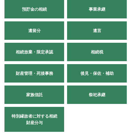
預貯金の相続
事業承継
遺留分
遺言
相続放棄・限定承認
相続税
財産管理・死後事務
後見・保佐・補助
家族信託
祭祀承継
特別縁故者に対する
相続
財産分与