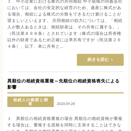
１ 中小企業における株式の共同相続 中小規模の同族会社
においては、会社の安定的な経営のため、遺産に株式があ
る場合、相続による株式の分散をできるだけ避けることが
望ましいといえます。 共同相続の効力については、「相続
人が数人あるときは、相続財産は、その共有に属する。」
（民法第８９８条）とされています（株式の場合は所有権
以外の財産であるため正確には準共有ですが（民法第２６
４条）、以下、単に共有と...
続きを読む
異順位の相続資格重複～先順位の相続資格喪失による
影響
相続人の範囲と調
査
2020.09.28
１ 異順位の相続資格重複の場合 異順位の相続資格が重複
する場合は、重複する資格を同時に主張することはできな