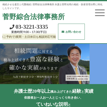
相続させる遺言と代襲相続 | 菅野綜合法律事務所 弁護士菅野光明の相続・財産管理分野に特化
したサイトです。
菅野綜合法律事務所
03‐3221‐3335
お問い合わせ
業務時間 9:00～17:30(平日)
(ご予約で)夜間・土日休日も相談対応可能
弁護士歴20年以上
経験
実績
積み上げてきた
と
依頼者お一人お一人とじっくり向き合い、
ていねいな説明
と