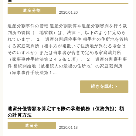
遺産分割
2020.01.20
遺産分割事件の管轄 遺産分割調停や遺産分割審判を行う裁
判所の管轄（土地管轄）は、法律上、以下のように定めら
れています。 １ 遺産分割調停事件 相手方の住所地を管轄
する家庭裁判所（相手方が複数いて住所地が異なる場合は
そのいずれか）または当事者が合意で定める家庭裁判所
（家事事件手続法第２４５条１項）。 ２ 遺産分割審判事
件 相続開始地（被相続人の最後の住所地）の家庭裁判所
（家事事件手続法第１...
続きを読む
遺留分侵害額を算定する際の承継債務（債務負担）額
の計算方法
遺留分
2020.01.18