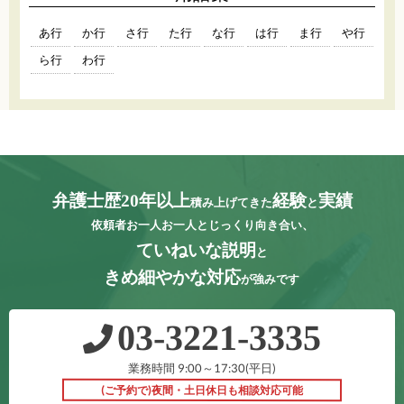
あ行
か行
さ行
た行
な行
は行
ま行
や行
ら行
わ行
弁護士歴20年以上
経験
実績
積み上げてきた
と
依頼者お一人お一人とじっくり向き合い、
ていねいな説明
と
きめ細やかな対応
が強みです
03‐3221‐3335
業務時間 9:00～17:30(平日)
(ご予約で)夜間・土日休日も相談対応可能