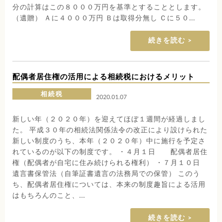
分の計算はこの８０００万円を基準とすることとします。
（遺贈） Ａに４０００万円 Ｂは取得分無し Ｃに５０...
続きを読む
配偶者居住権の活用による相続税におけるメリット
相続税
2020.01.07
新しい年（２０２０年）を迎えてほぼ１週間が経過しまし
た。 平成３０年の相続法関係法令の改正により設けられた
新しい制度のうち、本年（２０２０年）中に施行を予定さ
れているのが以下の制度です。 ・４月１日 配偶者居住
権（配偶者が自宅に住み続けられる権利） ・７月１０日
遺言書保管法（自筆証書遺言の法務局での保管） このう
ち、配偶者居住権については、本来の制度趣旨による活用
はもちろんのこと、...
続きを読む