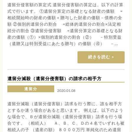
遺留分侵害額の算定式 遺留分侵害額の算定は、以下の計算
式で行います。 ①遺留分算定の基礎となる財産の価額 =
相続開始時の財産の価額＋贈与した財産の価額－債務の全
額 ②個別的遺留分の割合 =総体的遺留分の割合×法定相
続分の割合 ③遺留分侵害額 =遺留分算定の基礎となる財
産の価額（①）×個別的遺留分の割合（②） －特別受益
（遺贈又は特別受益にあたる贈与）の価額（④） －...
続きを読む
遺留分減殺（遺留分侵害額）の請求の相手方
遺留分
2020.01.08
遺留分減殺（遺留分侵害額）請求を行う際に、誰を相手方
とするか迷う場合があると思います。 例えば、以下のよう
な場合で、Ｂが遺留分減殺（遺留分侵害額）請求を行う場
合です。 （相続人） Ａ、Ｂ、Ｃ、Ｄの４名でいずれも被
相続人の子 （遺産の額） ８０００万円 単純化のため遺留